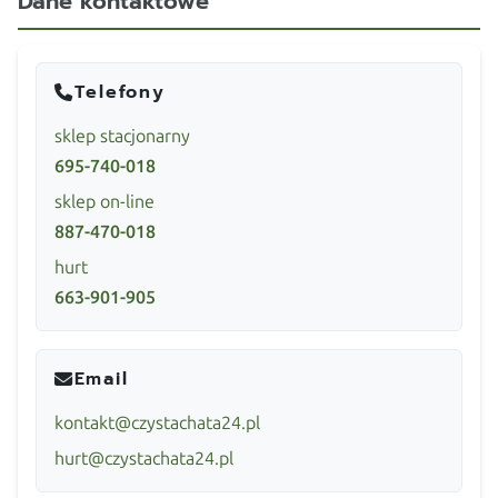
Dane kontaktowe
Telefony
sklep stacjonarny
695-740-018
sklep on-line
887-470-018
hurt
663-901-905
Email
kontakt@czystachata24.pl
hurt@czystachata24.pl