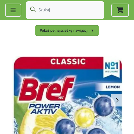
Zarejestruj się
|
Zaloguj się
Pokaż pełną ścieżkę nawigacji
▼