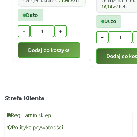
Cena jedn. brutto:
71,96
zł
/1l
Cena jedn. brutto:
16,76
zł
/1szt.
Dużo
Dużo
−
+
−
Dodaj do koszyka
Dodaj do ko
Strefa Klienta
Regulamin sklepu
Polityka prywatności