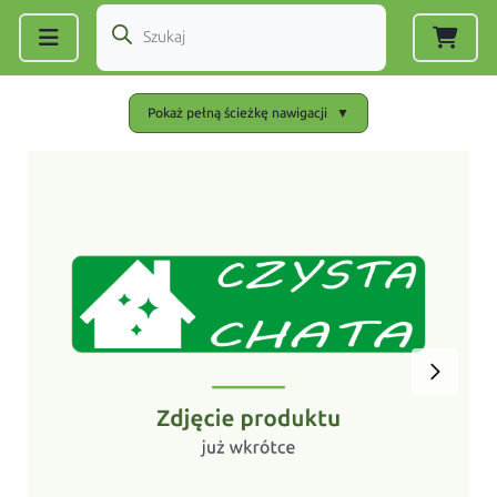
Zarejestruj się
|
Zaloguj się
Pokaż pełną ścieżkę nawigacji
▼