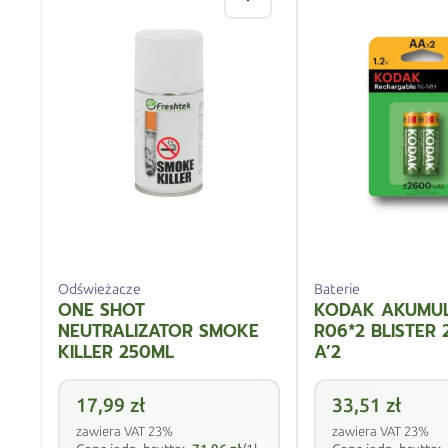
Odświeżacze
Baterie
ONE SHOT
KODAK AKUMU
NEUTRALIZATOR SMOKE
R06*2 BLISTER
KILLER 250ML
A’2
17,99
zł
33,51
zł
zawiera VAT 23%
zawiera VAT 23%