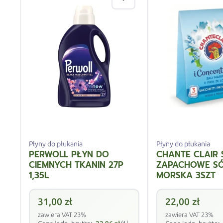
Płyny do płukania
Płyny do płukania
PERWOLL PŁYN DO
CHANTE CLAIR 
CIEMNYCH TKANIN 27P
ZAPACHOWE S
1,35L
MORSKA 3SZT
31,00
zł
22,00
zł
zawiera VAT 23%
zawiera VAT 23%