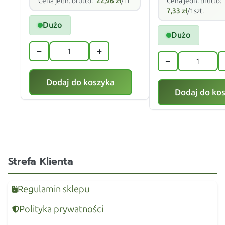
Cena jedn. brutto:
22,96
zł
/1l
Cena jedn. brutto:
7,33
zł
/1szt.
Dużo
Dużo
−
+
−
Dodaj do koszyka
Dodaj do ko
Strefa Klienta
Regulamin sklepu
Polityka prywatności