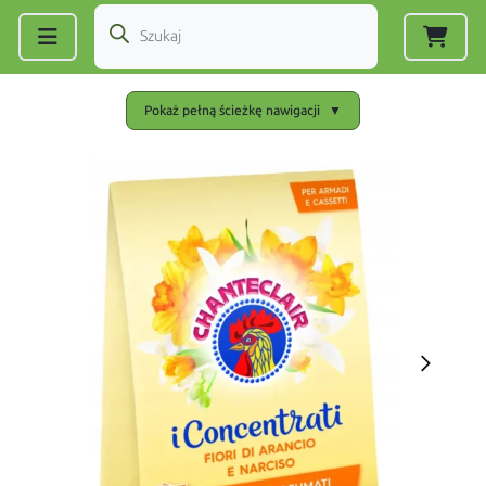
Zarejestruj się
|
Zaloguj się
Pokaż pełną ścieżkę nawigacji
▼