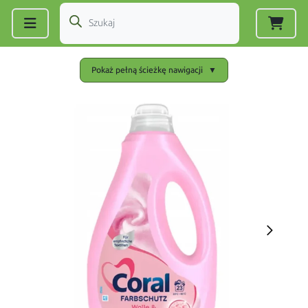
Zarejestruj się
|
Zaloguj się
Pokaż pełną ścieżkę nawigacji
▼