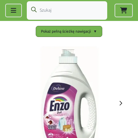
Zarejestruj się
|
Zaloguj się
Pokaż pełną ścieżkę nawigacji
▼