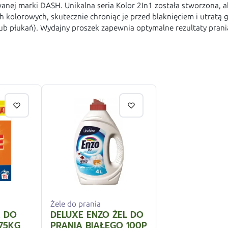
anej marki DASH. Unikalna seria Kolor 2In1 została stworzona,
ch kolorowych, skutecznie chroniąc je przed blaknięciem i utratą
lub płukań). Wydajny proszek zapewnia optymalne rezultaty pran
Żele do prania
K DO
DELUXE ENZO ŻEL DO
,75KG
PRANIA BIAŁEGO 100P