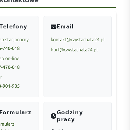
 kontaktowe
Telefony
Email
ep stacjonarny
kontakt@czystachata24.pl
5-740-018
hurt@czystachata24.pl
ep on-line
7-470-018
t
3-901-905
Formularz
Godziny
pracy
rmularz