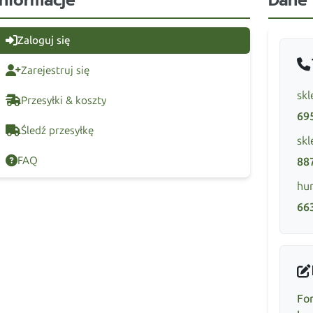
Informacje
Dane
Zaloguj się
Zarejestruj się
skl
Przesyłki & koszty
69
Śledź przesyłkę
skl
FAQ
88
hur
66
Fo