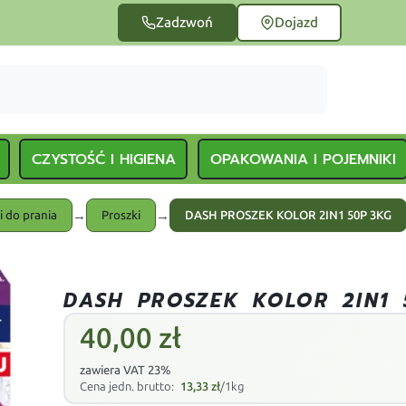
Zadzwoń
Dojazd
CZYSTOŚĆ I HIGIENA
OPAKOWANIA I POJEMNIKI
→
→
i do prania
Proszki
DASH PROSZEK KOLOR 2IN1 50P 3KG
DASH PROSZEK KOLOR 2IN1 
40,00
zł
zawiera VAT 23%
Cena jedn. brutto:
13,33
zł
/1kg