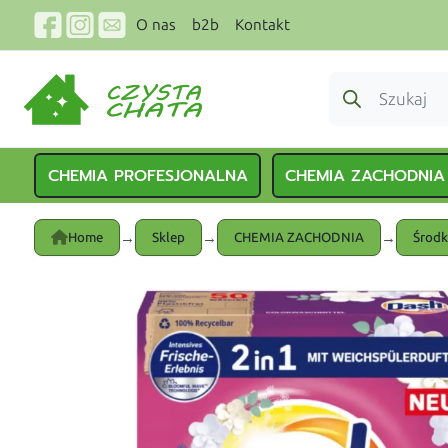
O nas
b2b
Kontakt
CHEMIA PROFESJONALNA
CHEMIA ZACHODNIA
→
→
→
Home
Sklep
CHEMIA ZACHODNIA
Środk