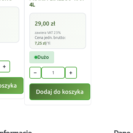
4L
29,00
zł
zawiera VAT 23%
Cena jedn. brutto:
7,25
zł
/1l
Dużo
+
−
+
oszyka
Dodaj do koszyka