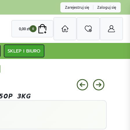
|
Zarejestruj się
Zaloguj się
0,00
zł
0
SKLEP I BIURO
50P 3KG