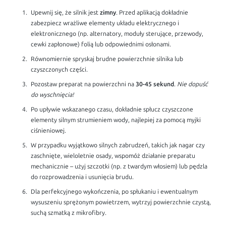
Upewnij się, że silnik jest
zimny
. Przed aplikacją dokładnie
zabezpiecz wrażliwe elementy układu elektrycznego i
elektronicznego (np. alternatory, moduły sterujące, przewody,
cewki zapłonowe) folią lub odpowiednimi osłonami.
Równomiernie spryskaj brudne powierzchnie silnika lub
czyszczonych części.
Pozostaw preparat na powierzchni na
30-45 sekund
.
Nie dopuść
do wyschnięcia!
Po upływie wskazanego czasu, dokładnie spłucz czyszczone
elementy silnym strumieniem wody, najlepiej za pomocą myjki
ciśnieniowej.
W przypadku wyjątkowo silnych zabrudzeń, takich jak nagar czy
zaschnięte, wieloletnie osady, wspomóż działanie preparatu
mechanicznie – użyj szczotki (np. z twardym włosiem) lub pędzla
do rozprowadzenia i usunięcia brudu.
Dla perfekcyjnego wykończenia, po spłukaniu i ewentualnym
wysuszeniu sprężonym powietrzem, wytrzyj powierzchnie czystą,
suchą szmatką z mikrofibry.