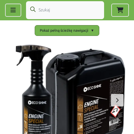
Zarejestruj się
|
Zaloguj się
Pokaż pełną ścieżkę nawigacji
▼