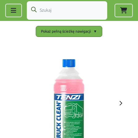
Zarejestruj się
|
Zaloguj się
Pokaż pełną ścieżkę nawigacji
▼