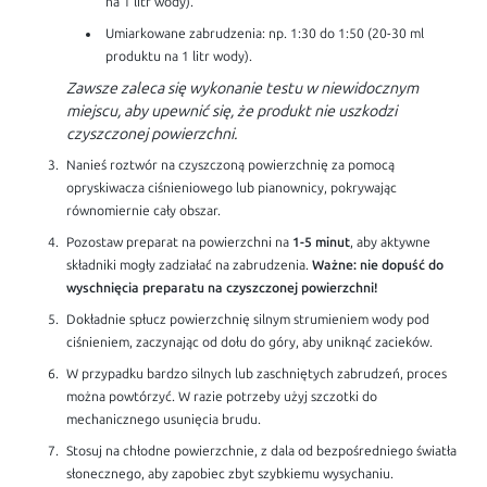
na 1 litr wody).
Umiarkowane zabrudzenia: np. 1:30 do 1:50 (20-30 ml
produktu na 1 litr wody).
Zawsze zaleca się wykonanie testu w niewidocznym
miejscu, aby upewnić się, że produkt nie uszkodzi
czyszczonej powierzchni.
Nanieś roztwór na czyszczoną powierzchnię za pomocą
opryskiwacza ciśnieniowego lub pianownicy, pokrywając
równomiernie cały obszar.
Pozostaw preparat na powierzchni na
1-5 minut
, aby aktywne
składniki mogły zadziałać na zabrudzenia.
Ważne: nie dopuść do
wyschnięcia preparatu na czyszczonej powierzchni!
Dokładnie spłucz powierzchnię silnym strumieniem wody pod
ciśnieniem, zaczynając od dołu do góry, aby uniknąć zacieków.
W przypadku bardzo silnych lub zaschniętych zabrudzeń, proces
można powtórzyć. W razie potrzeby użyj szczotki do
mechanicznego usunięcia brudu.
Stosuj na chłodne powierzchnie, z dala od bezpośredniego światła
słonecznego, aby zapobiec zbyt szybkiemu wysychaniu.