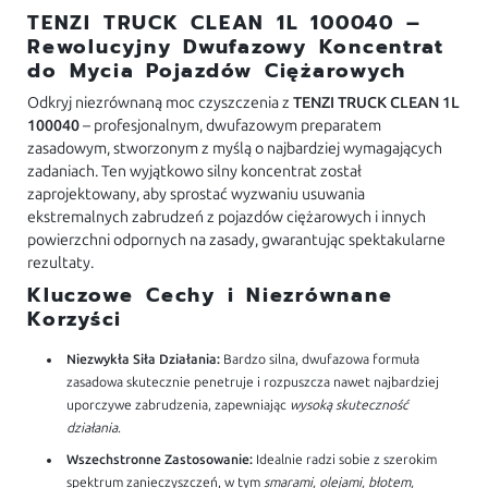
TENZI TRUCK CLEAN 1L 100040 –
Rewolucyjny Dwufazowy Koncentrat
do Mycia Pojazdów Ciężarowych
Odkryj niezrównaną moc czyszczenia z
TENZI TRUCK CLEAN 1L
100040
– profesjonalnym, dwufazowym preparatem
zasadowym, stworzonym z myślą o najbardziej wymagających
zadaniach. Ten wyjątkowo silny koncentrat został
zaprojektowany, aby sprostać wyzwaniu usuwania
ekstremalnych zabrudzeń z pojazdów ciężarowych i innych
powierzchni odpornych na zasady, gwarantując spektakularne
rezultaty.
Kluczowe Cechy i Niezrównane
Korzyści
Niezwykła Siła Działania:
Bardzo silna, dwufazowa formuła
zasadowa skutecznie penetruje i rozpuszcza nawet najbardziej
uporczywe zabrudzenia, zapewniając
wysoką skuteczność
działania
.
Wszechstronne Zastosowanie:
Idealnie radzi sobie z szerokim
spektrum zanieczyszczeń, w tym
smarami, olejami, błotem,