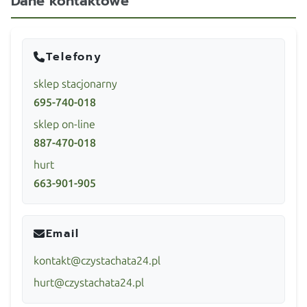
Dane kontaktowe
Telefony
sklep stacjonarny
695-740-018
sklep on-line
887-470-018
hurt
663-901-905
Email
kontakt@czystachata24.pl
hurt@czystachata24.pl