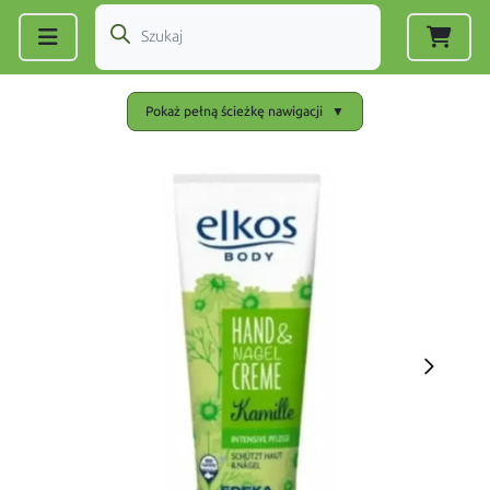
Zarejestruj się
|
Zaloguj się
Pokaż pełną ścieżkę nawigacji
▼