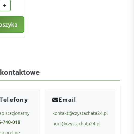
+
oszyka
 kontaktowe
Telefony
Email
ep stacjonarny
kontakt@czystachata24.pl
5-740-018
hurt@czystachata24.pl
ep on-line