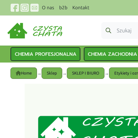
O nas
b2b
Kontakt
CHEMIA PROFESJONALNA
CHEMIA ZACHODNIA
→
→
→
Home
Sklep
SKLEP I BIURO
Etykiety i oz