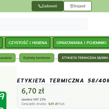
Zadzwoń
Dojazd
CZYSTOŚĆ I HIGIENA
OPAKOWANIA I POJEMNIKI
→
→
naczenia
Etykiety termiczne
ETYKIETA TERMICZNA 58/40M 
ETYKIETA TERMICZNA 58/40
6,70
zł
zawiera VAT 23%
Cena jedn. brutto:
0,01
zł
/1szt.