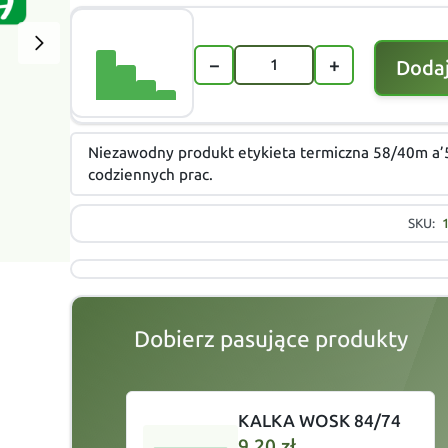
−
+
Dodaj
Niezawodny produkt etykieta termiczna 58/40m a’
codziennych prac.
SKU:
Dobierz pasujące produkty
slide
1
of 1
KALKA WOSK 84/74
9,20
zł