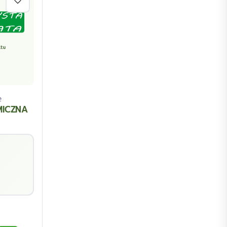
e
MICZNA