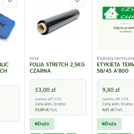
Inne
Etykiety termiczn
LIC
FOLIA STRETCH 2,5KG
ETYKIETA TER
YCH
CZARNA
58/43 A’800
53,00
zł
9,80
zł
zawiera VAT 23%
zawiera VAT 23%
Cena jedn. brutto:
Cena jedn. brutto:
53,00
zł
/1szt.
0,01
zł
/1szt.
Dużo
Dużo