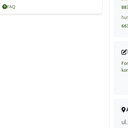
FAQ
88
hur
66
Fo
ko
ul