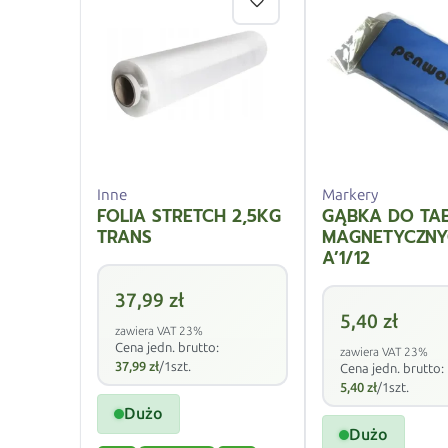
Inne
Markery
FOLIA STRETCH 2,5KG
GĄBKA DO TAB
TRANS
MAGNETYCZN
A’1/12
37,99
zł
5,40
zł
zawiera VAT 23%
Cena jedn. brutto:
zawiera VAT 23%
37,99
zł
/1szt.
Cena jedn. brutto:
5,40
zł
/1szt.
Dużo
Dużo