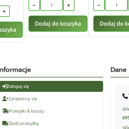
−
+
−
+
Dodaj do koszyka
Dodaj do k
oszyka
Informacje
Dane
Zaloguj się
Zarejestruj się
skl
Przesyłki & koszty
69
Śledź przesyłkę
skl