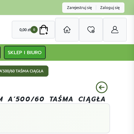
|
Zarejestruj się
Zaloguj się
0,00
zł
0
SKLEP I BIURO
A’500/60 TAŚMA CIĄGŁA
M A’500/60 TAŚMA CIĄGŁA