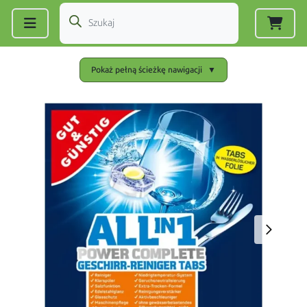
Zarejestruj się
|
Zaloguj się
Pokaż pełną ścieżkę nawigacji
▼