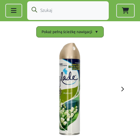
Zarejestruj się
|
Zaloguj się
Pokaż pełną ścieżkę nawigacji
▼