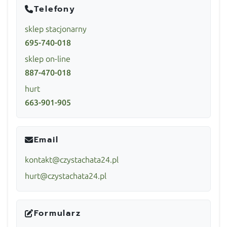
Telefony
sklep stacjonarny
695-740-018
sklep on-line
887-470-018
hurt
663-901-905
Email
kontakt@czystachata24.pl
hurt@czystachata24.pl
Formularz