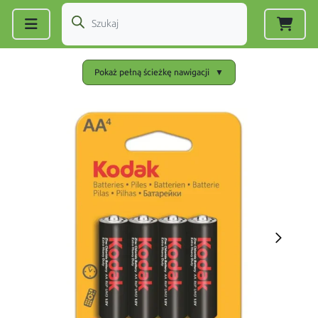
Zarejestruj się
|
Zaloguj się
Pokaż pełną ścieżkę nawigacji
▼