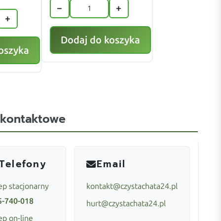
−
+
+
Dodaj do koszyka
oszyka
 kontaktowe
Telefony
Email
ep stacjonarny
kontakt@czystachata24.pl
5-740-018
hurt@czystachata24.pl
ep on-line