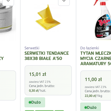
Serwetki
Do łazienki
SERWETKI TENDANCE
TYTAN MLECZ
ZY
38X38 BIAŁE A’50
MYCIA CZARNE
ARAMATURY 5
15,01
zł
11,00
zł
zawiera VAT 23%
Cena jedn. brutto:
zawiera VAT 23%
0,30
zł
/1szt.
Cena jedn. brutto:
22,00
zł
/1kg
Dużo
Dużo