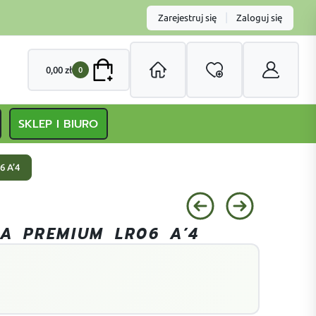
|
Zarejestruj się
Zaloguj się
0,00
zł
0
SKLEP I BIURO
 A’4
A PREMIUM LR06 A’4