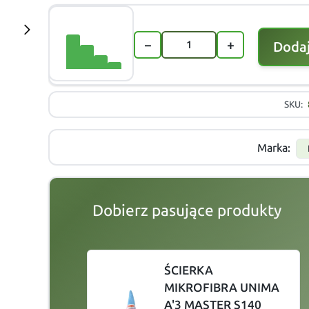
−
+
Dodaj
SKU:
Marka:
Dobierz pasujące produkty
slide
1 to 2
of 5
ŚCIERKA
MIKROFIBRA UNIMA
A'3 MASTER S140