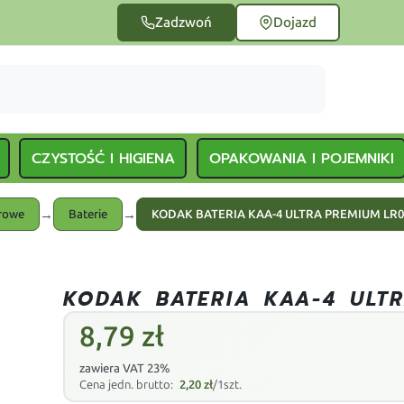
Zadzwoń
Dojazd
CZYSTOŚĆ I HIGIENA
OPAKOWANIA I POJEMNIKI
→
→
urowe
Baterie
KODAK BATERIA KAA-4 ULTRA PREMIUM LR06
KODAK BATERIA KAA-4 ULTR
8,79
zł
zawiera VAT 23%
Cena jedn. brutto:
2,20
zł
/1szt.