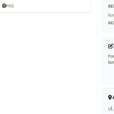
FAQ
88
hur
66
Fo
ko
ul