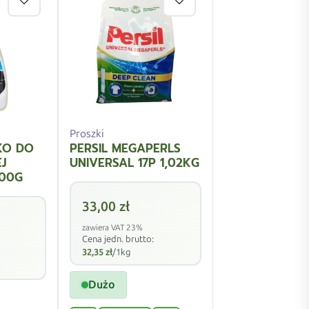
Proszki
KO DO
PERSIL MEGAPERLS
J
UNIVERSAL 17P 1,02KG
00G
33,00
zł
zawiera VAT 23%
Cena jedn. brutto:
32,35
zł
/1kg
Dużo