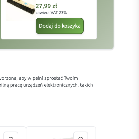
27,99
zł
zawiera VAT 23%
z
Dodaj do koszyka
tworzona, aby w pełni sprostać Twoim
ną pracę urządzeń elektronicznych, takich