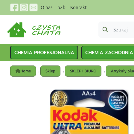
O nas
b2b
Kontakt
CHEMIA PROFESJONALNA
CHEMIA ZACHODNIA
→
→
→
Home
Sklep
SKLEP I BIURO
Artykuły bi