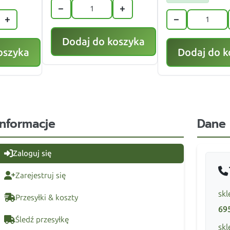
−
+
+
−
Dodaj do koszyka
oszyka
Dodaj do k
Informacje
Dane
Zaloguj się
Zarejestruj się
skl
Przesyłki & koszty
69
Śledź przesyłkę
skl