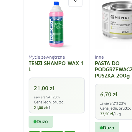
Mycie zewnętrzne
Inne
TENZI SHAMPO WAX 1
PASTA DO
L
PODGRZEWAC
PUSZKA 200g
21,00
zł
6,70
zł
zawiera VAT 23%
Cena jedn. brutto:
zawiera VAT 23%
21,00
zł
/1l
Cena jedn. brutto:
33,50
zł
/1kg
Dużo
Dużo