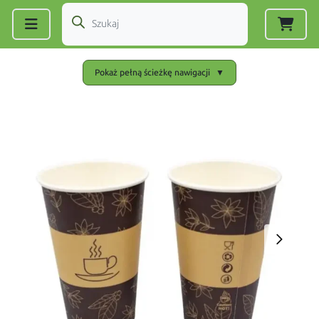
Zarejestruj się
|
Zaloguj się
Pokaż pełną ścieżkę nawigacji
▼