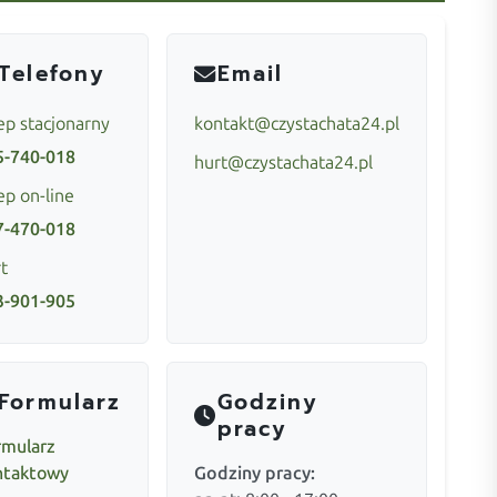
Telefony
Email
ep stacjonarny
kontakt@czystachata24.pl
5-740-018
hurt@czystachata24.pl
ep on-line
7-470-018
t
3-901-905
Formularz
Godziny
pracy
rmularz
ntaktowy
Godziny pracy: