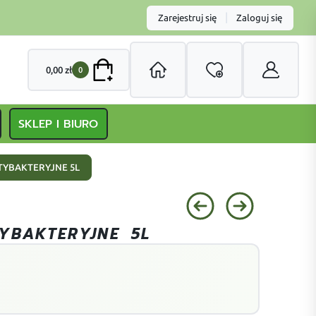
|
Zarejestruj się
Zaloguj się
0,00
zł
0
SKLEP I BIURO
TYBAKTERYJNE 5L
YBAKTERYJNE 5L