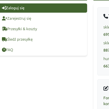
Zaloguj się
Zarejestruj się
skl
Przesyłki & koszty
69
Śledź przesyłkę
skl
FAQ
88
hur
66
Fo
ko