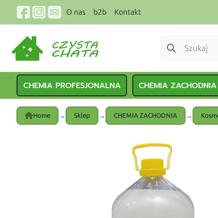
O nas
b2b
Kontakt
CHEMIA PROFESJONALNA
CHEMIA ZACHODNIA
→
→
→
Home
Sklep
CHEMIA ZACHODNIA
Kosme