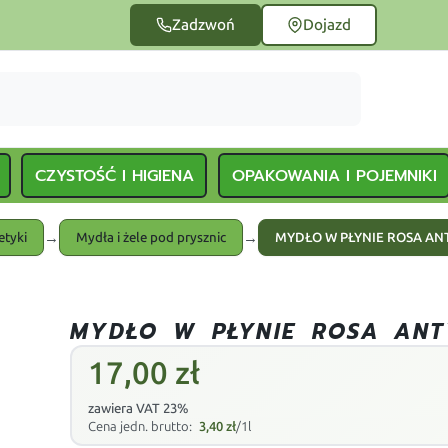
Zadzwoń
Dojazd
CZYSTOŚĆ I HIGIENA
OPAKOWANIA I POJEMNIKI
→
→
tyki
Mydła i żele pod prysznic
MYDŁO W PŁYNIE ROSA AN
MYDŁO W PŁYNIE ROSA ANT
17,00
zł
zawiera VAT 23%
Cena jedn. brutto:
3,40
zł
/1l