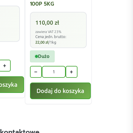
100P 5KG
110,00
zł
zawiera VAT 23%
Cena jedn. brutto:
22,00
zł
/1kg
Dużo
+
−
+
oszyka
Dodaj do koszyka
 kontaktowe