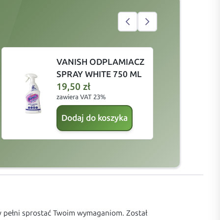
VANISH ODPLAMIACZ
SPRAY WHITE 750 ML
19,50
zł
zawiera VAT 23%
z
Dodaj do koszyka
 w pełni sprostać Twoim wymaganiom. Został