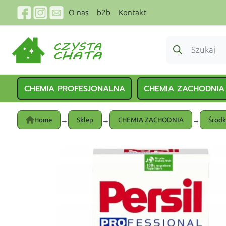
O nas
b2b
Kontakt
CHEMIA PROFESJONALNA
CHEMIA ZACHODNIA
→
→
→
Home
Sklep
CHEMIA ZACHODNIA
Środk