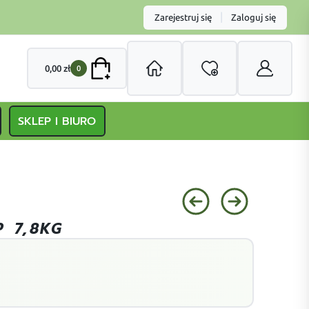
|
Zarejestruj się
Zaloguj się
0,00
zł
0
SKLEP I BIURO
P 7,8KG