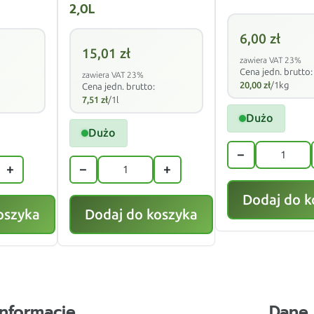
2,0L
6,00
zł
15,01
zł
zawiera VAT 23%
Cena jedn. brutto:
zawiera VAT 23%
20,00
zł
/1kg
Cena jedn. brutto:
7,51
zł
/1l
Dużo
Dużo
−
+
−
+
Dodaj do k
oszyka
Dodaj do koszyka
Informacje
Dane