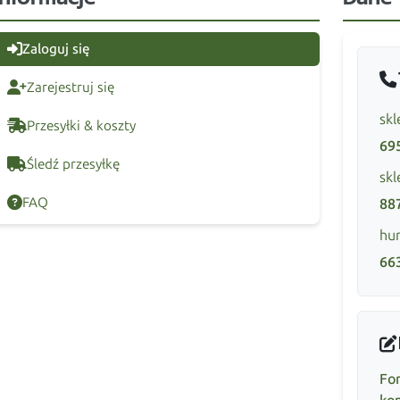
Zaloguj się
Zarejestruj się
skl
Przesyłki & koszty
69
Śledź przesyłkę
skl
FAQ
88
hur
66
Fo