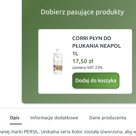
Dobierz pasujące produkty
slide
1 to 2
of 5
CORRI PŁYN DO
PŁUKANIA NEAPOL
1L
17,50
zł
zawiera VAT 23%
Dodaj do koszyka
Opis
Informacje dodatkowe
Dane producenta
anej marki PERSIL. Unikalna seria Kolor została stworzona, aby