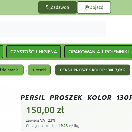
Zadzwoń
Dojazd
CZYSTOŚĆ I HIGIENA
OPAKOWANIA I POJEMNIKI
→
→
i do prania
Proszki
PERSIL PROSZEK KOLOR 130P 7,8KG
PERSIL PROSZEK KOLOR 130
150,00
zł
zawiera VAT 23%
Cena jedn. brutto:
19,23
zł
/1kg