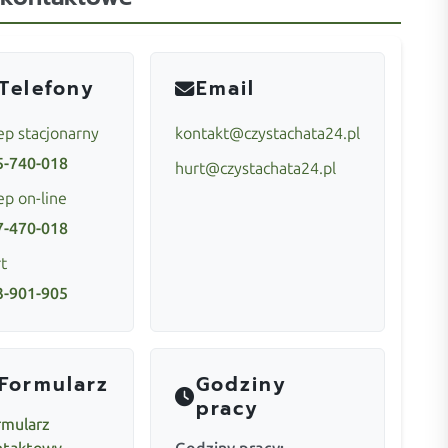
Telefony
Email
ep stacjonarny
kontakt@czystachata24.pl
5-740-018
hurt@czystachata24.pl
ep on-line
7-470-018
t
3-901-905
Formularz
Godziny
pracy
rmularz