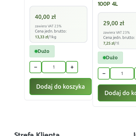
100P 4L
40,00
zł
29,00
zł
zawiera VAT 23%
Cena jedn. brutto:
zawiera VAT 23%
13,33
zł
/1kg
Cena jedn. brutto:
7,25
zł
/1l
Dużo
Dużo
−
+
−
Dodaj do koszyka
Dodaj do k
Strefa Klienta