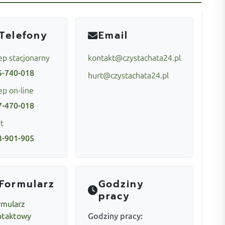
Telefony
Email
ep stacjonarny
kontakt@czystachata24.pl
5-740-018
hurt@czystachata24.pl
ep on-line
7-470-018
t
3-901-905
Formularz
Godziny
pracy
rmularz
ntaktowy
Godziny pracy: