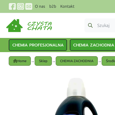
O nas
b2b
Kontakt
CHEMIA PROFESJONALNA
CHEMIA ZACHODNIA
→
→
→
Home
Sklep
CHEMIA ZACHODNIA
Środk