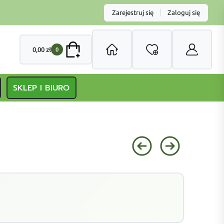
|
Zarejestruj się
Zaloguj się
0,00
zł
0
SKLEP I BIURO
L