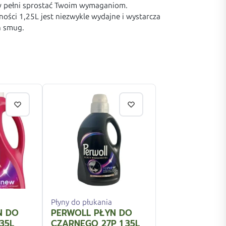
 w pełni sprostać Twoim wymaganiom.
ości 1,25L jest niezwykle wydajne i wystarcza
h smug.
Płyny do płukania
N DO
PERWOLL PŁYN DO
35L
CZARNEGO 27P 1,35L