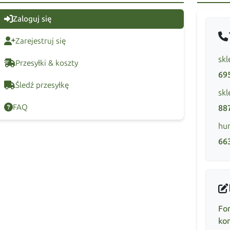
Zaloguj się
Zarejestruj się
skl
Przesyłki & koszty
69
Śledź przesyłkę
skl
FAQ
88
hur
66
Fo
ko