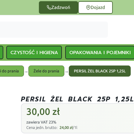
Zadzwoń
Dojazd
CZYSTOŚĆ I HIGIENA
OPAKOWANIA I POJEMNIKI
→
→
i do prania
Żele do prania
PERSIL ŻEL BLACK 25P 1,25L
PERSIL ŻEL BLACK 25P 1,25
30,00
zł
zawiera VAT 23%
Cena jedn. brutto:
24,00
zł
/1l