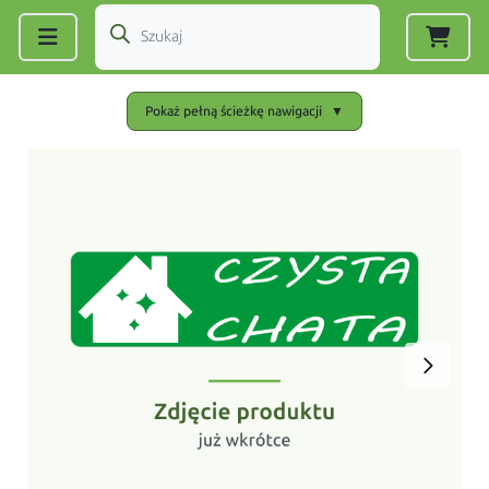
Zarejestruj się
|
Zaloguj się
Pokaż pełną ścieżkę nawigacji
▼