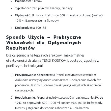
Pojemność:
5 litrów
Typ:
Koncentrat, płyn dwufazowy, pieniący
Wydajność:
5L koncentratu = do 500 m² kostki brukowej (roztwór
10% = 1L preparatu na 9L wody)
Kod produktu:
100178
Sposób Użycia – Praktyczne
Wskazówki dla Optymalnych
Rezultatów
Dla osiągnięcia najlepszych efektów i maksymalnej
efektywności działania TENZI KOSTKA-1, postępuj zgodnie z
poniższymi instrukcjami:
Przygotowanie Koncentratu:
Przed każdym zastosowaniem
dokładnie wstrząśnij opakowaniem
w celu połączenia dwóch faz
preparatu. Jest to kluczowe dla aktywacji wszystkich składników
czyszczących.
Rozcieńczenie:
Preparat należy stosować w rozcieńczeniu
5% do
10%
, co odpowiada 500÷1000 ml koncentratu na 10 litrów wody.
Dostosuj stężenie do stopnia zabrudzenia – dla bardzo