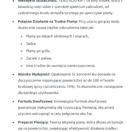
Niezwykła Skuteczność:
TENZI KOSTKA-1 to silny środek, który z
łatwością radzi sobie z szerokim spektrum zabrudzeń, od
codziennego brudu atmosferycznego po uporczywe plamy.
Potężne Działanie na Trudne Plamy:
Przy użyciu gorącej wody
skutecznie usuwa ciężkie zabrudzenia takie jak:
Plamy po olejach silnikowych i smarach,
Sadza,
Plamy po grillu,
Zacieki z paliwa,
Inne trudne do usunięcia zanieczyszczenia.
Wysoka Wydajność:
Opakowanie 5L koncentratu pozwala na
doczyszczenie imponującej powierzchni
aż do 500 m²
kostki
brukowej (przy rozcieńczeniu 10%). To ekonomiczne rozwiązanie
dla każdego użytkownika.
Formuła Dwufazowa:
Innowacyjna formuła dwufazowa
gwarantuje maksymalną siłę czyszczącą. Pamiętaj, aby przed
użyciem wstrząsnąć w celu połączenia obu faz.
Preparat Pieniący:
Tworzy aktywną pianę, która dłużej utrzymuje
się na powierzchni, zwiększając efektywność działania środka i