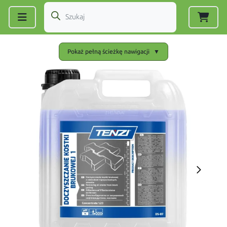
Zarejestruj się
|
Zaloguj się
Pokaż pełną ścieżkę nawigacji
▼