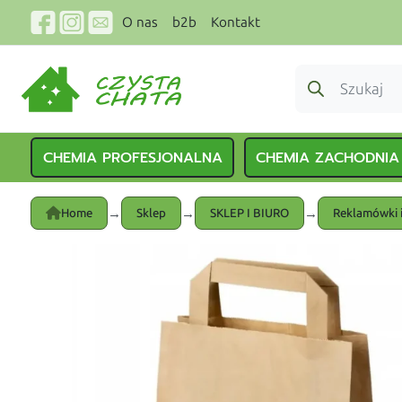
O nas
b2b
Kontakt
CHEMIA PROFESJONALNA
CHEMIA ZACHODNIA
→
→
→
Home
Sklep
SKLEP I BIURO
Reklamówki i