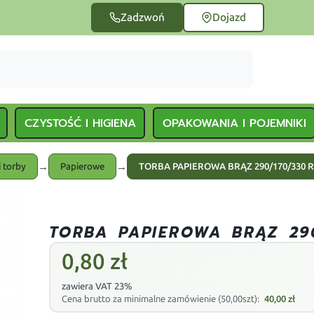
Zadzwoń
Dojazd
CZYSTOŚĆ I HIGIENA
OPAKOWANIA I POJEMNIKI
→
→
 torby
Papierowe
TORBA PAPIEROWA BRĄZ 290/170/330 
TORBA PAPIEROWA BRĄZ 29
0,80
zł
zawiera VAT 23%
Cena brutto za minimalne zamówienie (50,00szt):
40,00
zł