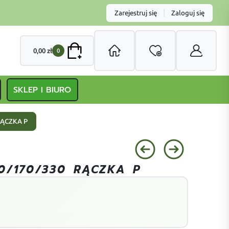
|
Zarejestruj się
Zaloguj się
0,00
zł
0
SKLEP I BIURO
RĄCZKA P
0/170/330 RĄCZKA P