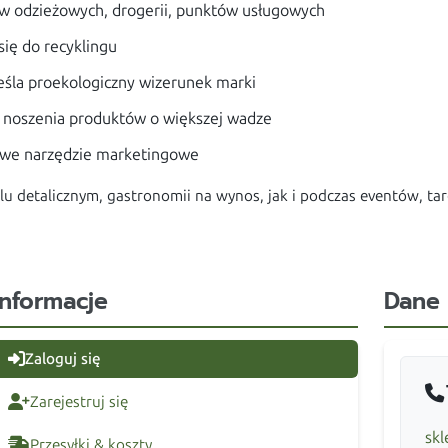
ów odzieżowych, drogerii, punktów usługowych
się do recyklingu
reśla proekologiczny wizerunek marki
t noszenia produktów o większej wadze
owe narzędzie marketingowe
u detalicznym, gastronomii na wynos, jak i podczas eventów, t
Informacje
Dane
Zaloguj się
Zarejestruj się
skl
Przesyłki & koszty