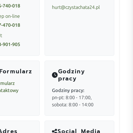
5-740-018
hurt@czystachata24.pl
ep on-line
7-470-018
t
3-901-905
Formularz
Godziny
pracy
rmularz
ntaktowy
Godziny pracy:
pn-pt: 8:00 - 17:00,
sobota: 8:00 - 14:00
Adres
Social Media