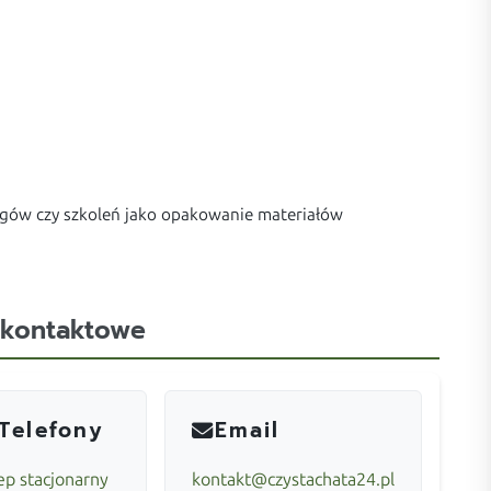
argów czy szkoleń jako opakowanie materiałów
 kontaktowe
Telefony
Email
ep stacjonarny
kontakt@czystachata24.pl