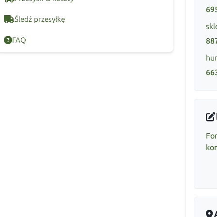
69
Śledź przesyłkę
skl
FAQ
88
hur
66
Fo
ko