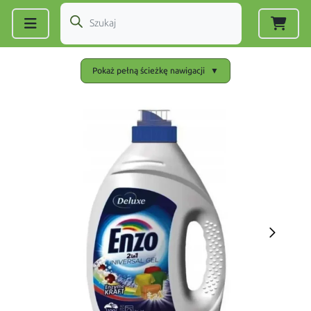
Zarejestruj się
|
Zaloguj się
Pokaż pełną ścieżkę nawigacji
▼