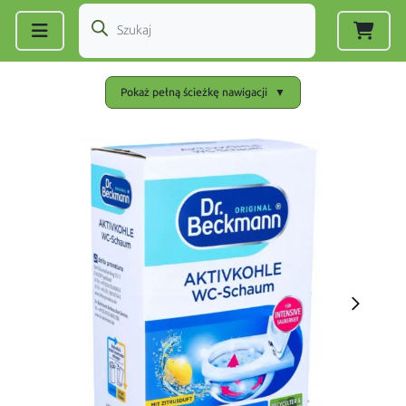
Zarejestruj się
|
Zaloguj się
Pokaż pełną ścieżkę nawigacji
▼