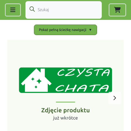
Zarejestruj się
|
Zaloguj się
Pokaż pełną ścieżkę nawigacji
▼