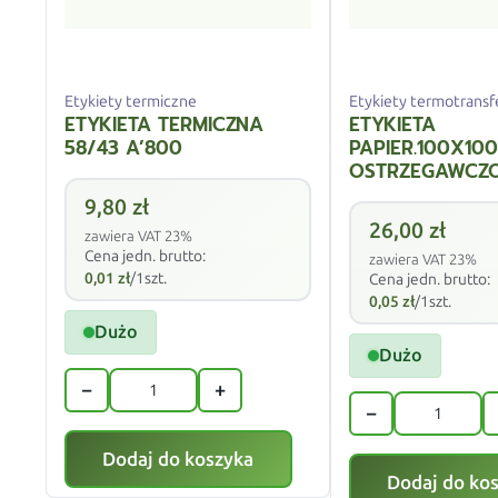
Etykiety termiczne
Etykiety termotrans
ETYKIETA TERMICZNA
ETYKIETA
58/43 A’800
PAPIER.100X10
OSTRZEGAWCZO
9,80
zł
26,00
zł
zawiera VAT 23%
Cena jedn. brutto:
zawiera VAT 23%
0,01
zł
/1szt.
Cena jedn. brutto:
0,05
zł
/1szt.
Dużo
Dużo
−
+
−
Dodaj do koszyka
Dodaj do ko