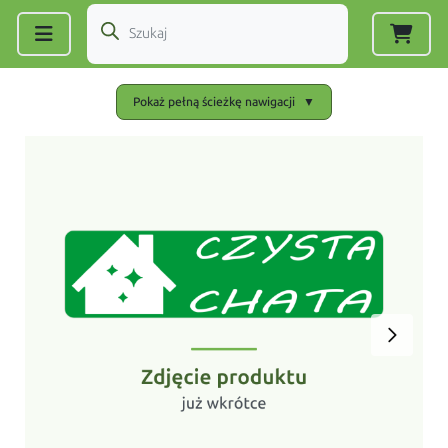
Zarejestruj się
|
Zaloguj się
Pokaż pełną ścieżkę nawigacji
▼