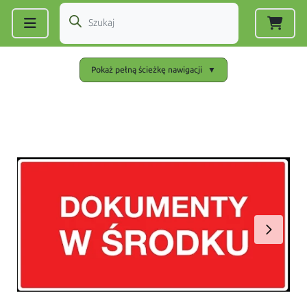
Zarejestruj się
|
Zaloguj się
Pokaż pełną ścieżkę nawigacji
▼