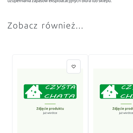
uzupełniania zapasów eksploatacyjnych biura lub sklepu.
Zobacz również...