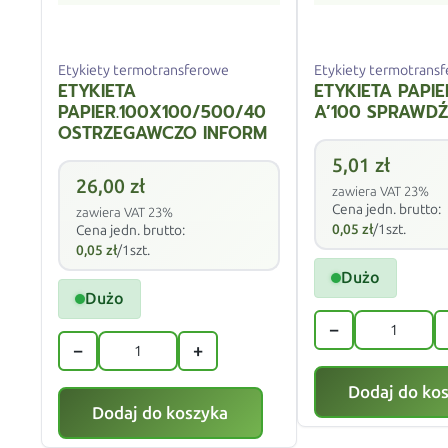
Etykiety termotransferowe
Etykiety termotrans
ETYKIETA
ETYKIETA PAPIE
PAPIER.100X100/500/40
A’100 SPRAWDŹ
OSTRZEGAWCZO INFORM
5,01
zł
26,00
zł
zawiera VAT 23%
Cena jedn. brutto:
zawiera VAT 23%
0,05
zł
/1szt.
Cena jedn. brutto:
0,05
zł
/1szt.
Dużo
Dużo
−
−
+
Dodaj do ko
Dodaj do koszyka